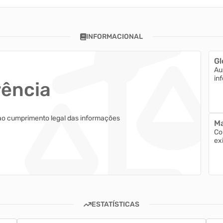
INFORMACIONAL
Gl
Au
in
rência
ao cumprimento legal das informações
Ma
Co
ex
ESTATÍSTICAS