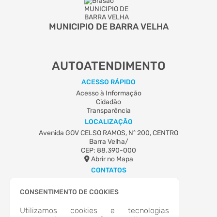
MUNICIPIO DE BARRA VELHA
AUTOATENDIMENTO
ACESSO RÁPIDO
Acesso à Informação
Cidadão
Transparência
LOCALIZAÇÃO
Avenida GOV CELSO RAMOS, Nº 200, CENTRO
Barra Velha/
CEP: 88.390-000
Abrir no Mapa
CONTATOS
(54) 3522-4190
ouvidoria@barravelha.sc.gov.br
CONSENTIMENTO DE COOKIES
HORÁRIO DE ATENDIMENTO
Utilizamos cookies e tecnologias
Segunda-feira a Sexta-feira
13:00 às 19:00