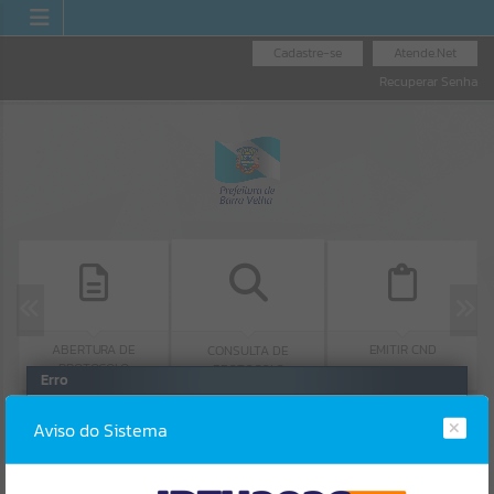
Cadastre-se
Atende.Net
Recuperar Senha
ABERTURA DE
EMITIR CND
CONSULTA DE
PROTOCOLO
PROTOCOLO
Erro
SISTEMA
Gerenciamento do Sistema
Aviso do Sistema
CÓDIGO DA MENSAGEM:
EST-000040
Ocorreu um erro de script: