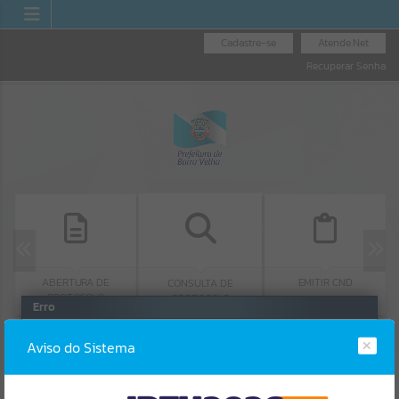
Cadastre-se
Atende.Net
Recuperar Senha
ABERTURA DE
EMITIR CND
CONSULTA DE
PROTOCOLO
PROTOCOLO
Erro
SISTEMA
Gerenciamento do Sistema
Aviso do Sistema
CÓDIGO DA MENSAGEM:
EST-000040
Ocorreu um erro de script: