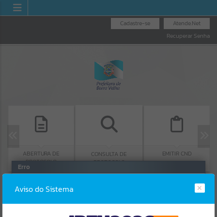
Cadastre-se
Atende.Net
Recuperar Senha
ABERTURA DE
EMITIR CND
CONSULTA DE
PROTOCOLO
PROTOCOLO
Erro
SISTEMA
Gerenciamento do Sistema
Aviso do Sistema
CÓDIGO DA MENSAGEM:
EST-000040
Ocorreu um erro de script: