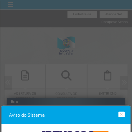
Cadastre-se
Atende.Net
Recuperar Senha
ABERTURA DE
EMITIR CND
CONSULTA DE
PROTOCOLO
PROTOCOLO
Erro
SISTEMA
Gerenciamento do Sistema
Aviso do Sistema
CÓDIGO DA MENSAGEM:
EST-000040
Ocorreu um erro de script: