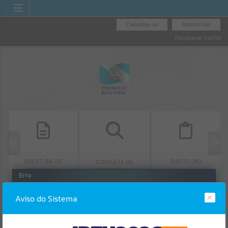
Cadastre-se
Atende.Net
Recuperar Senha
ABERTURA DE
EMITIR CND
CONSULTA DE
PROTOCOLO
PROTOCOLO
Erro
SISTEMA
Gerenciamento do Sistema
Aviso do Sistema
CÓDIGO DA MENSAGEM:
EST-000040
Ocorreu um erro de script: