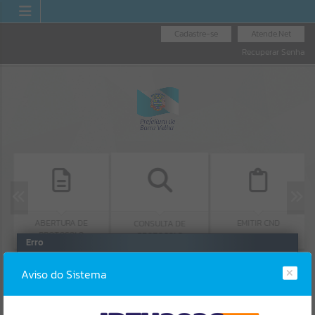
Cadastre-se
Atende.Net
Recuperar Senha
ABERTURA DE
EMITIR CND
CONSULTA DE
PROTOCOLO
PROTOCOLO
Erro
SISTEMA
Gerenciamento do Sistema
Aviso do Sistema
CÓDIGO DA MENSAGEM:
EST-000040
Ocorreu um erro de script: