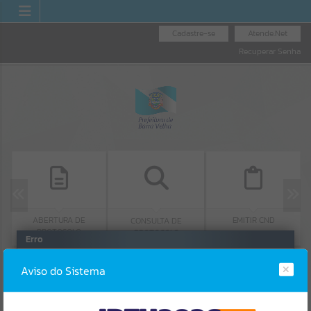
Cadastre-se
Atende.Net
Recuperar Senha
ABERTURA DE
EMITIR CND
CONSULTA DE
PROTOCOLO
PROTOCOLO
Erro
SISTEMA
Gerenciamento do Sistema
Aviso do Sistema
CÓDIGO DA MENSAGEM:
EST-000040
Ocorreu um erro de script: