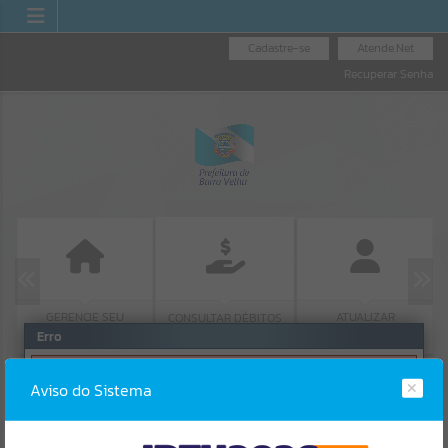
Cadastre-se
Atende.Net
Recuperar Senha
GERENCIE SEU
ATUALIZAR
CONSULTAR DÉBITOS
IMÓVEL
CADASTRO
Erro
SISTEMA
Gerenciamento do Sistema
Aviso do Sistema
CÓDIGO DA MENSAGEM:
EST-000040
Ocorreu um erro de script:
Uncaught SyntaxError: Unexpected token '('