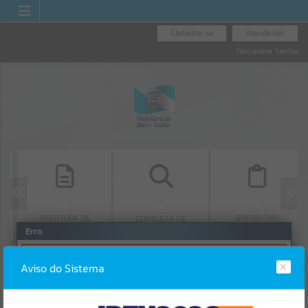
Cadastre-se
Atende.Net
Recuperar Senha
ABERTURA DE
EMITIR CND
CONSULTA DE
PROTOCOLO
Erro
PROTOCOLO
SISTEMA
Gerenciamento do Sistema
Aviso do Sistema
CÓDIGO DA MENSAGEM:
EST-000040
Ocorreu um erro de script:
Uncaught SyntaxError: Unexpected token '('